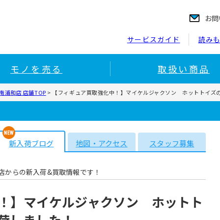
お問
サービスガイド
読み
モノを売る
取扱い商品
浦和店 店舗TOP
>
【フィギュア買取強化中！】マイケルジャクソン ホットトイズ
新入荷ブログ
地図・アクセス
スタッフ募集
店からの新入荷&買取情報です！
！】マイケルジャクソン ホットト
荷しました！