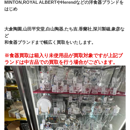
MINTON,ROYAL ALBERTやHerendなどの洋食器ブランドを
はじめ
大倉陶園,山田平安堂,白山陶器,たち吉,香蘭社,深川製磁,象彦な
ど
和食器ブランドまで幅広く買取をいたします。
※食器買取は箱入り未使用品が買取対象ですが上記ブ
ランドは中古品での買取を行う場合がございます。