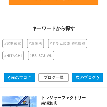
キーワードから探す
#家事家電
#洗濯機
#ドラム式洗濯乾燥機
#HITACHI
#ES-S7J-WL
前のブログ
ブログ一覧
次のブログ
トレジャーファクトリー
南浦和店