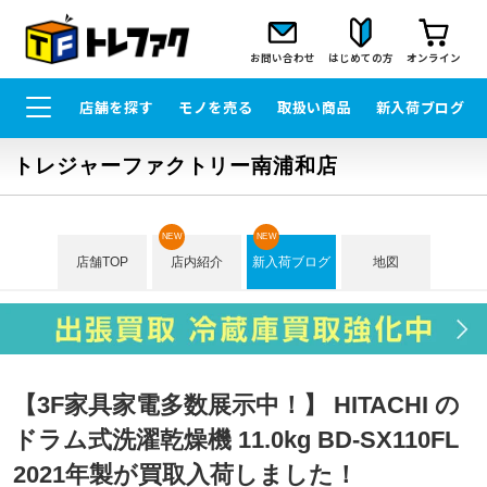
お問い合わせ
はじめての方
オンライン
店舗を探す
モノを売る
取扱い商品
新入荷ブログ
トレジャーファクトリー南浦和店
NEW
NEW
店舗TOP
店内紹介
新入荷ブログ
地図
【3F家具家電多数展示中！】 HITACHI の
ドラム式洗濯乾燥機 11.0kg BD-SX110FL
2021年製が買取入荷しました！