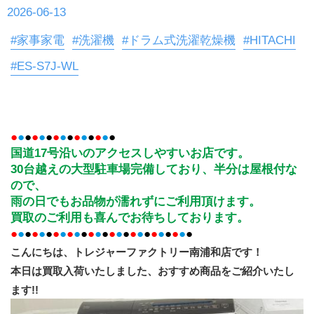
2026-06-13
#家事家電
#洗濯機
#ドラム式洗濯乾燥機
#HITACHI
#ES-S7J-WL
●
●
●
●
●
●
●
●
●
●
●
●
●
●
●
国道17号沿いのアクセスしやすいお店です。
30台越えの大型駐車場完備しており、半分は屋根付な
ので、
雨の日でもお品物が濡れずにご利用頂けます。
買取のご利用も喜んでお待ちしております。
●
●
●
●
●
●
●
●
●
●
●
●
●
●
●
●
●
●
●
●
●
●
●
●
●
●
こんにちは、トレジャーファクトリー南浦和店です！
本日は買取入荷いたしました、おすすめ商品をご紹介いたし
ます!!