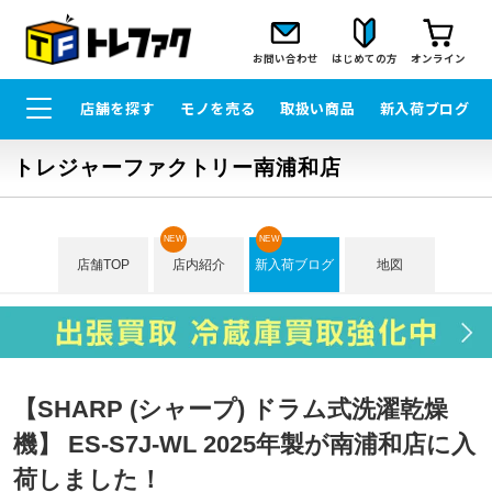
お問い合わせ
はじめての方
オンライン
店舗を探す
モノを売る
取扱い商品
新入荷ブログ
トレジャーファクトリー南浦和店
NEW
NEW
店舗TOP
店内紹介
新入荷ブログ
地図
【SHARP (シャープ) ドラム式洗濯乾燥
機】 ES-S7J-WL 2025年製が南浦和店に入
荷しました！