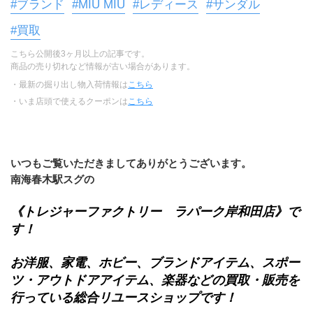
#ブランド
#MIU MIU
#レディース
#サンダル
#買取
こちら公開後3ヶ月以上の記事です。
商品の売り切れなど情報が古い場合があります。
・最新の掘り出し物入荷情報は
こちら
・いま店頭で使えるクーポンは
こちら
いつもご覧いただきましてありがとうございます。
南海春木駅スグの
《トレジャーファクトリー　ラパーク岸和田店》
で
す！
お洋服、家電、ホビー、ブランドアイテム、スポー
ツ・アウトドアアイテム、楽器などの買取・販売を
行っている
総合リユースショップ
です！