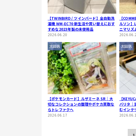
【TWINBIRD / ツインバード】全自動洗
【COMME
濯機 WM-EC70 新生活や買い替えにおす
ルソン】
すめな2023年製の未使用品
ニマリズ
2026.06.20
布
2026.06.
太田店
太田店
【ポケモンカード】ルザミーネ SR｜大
【KEYU
切なコレクションの整理やポケカ買取な
バリタ｜
らトレファクへ
むインテ
2026.06.17
2026.06.
1