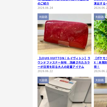
のご紹介
演出する
2026.06.24
2026.06.
太田店
太田店
【LOUIS VUITTON / ルイヴィトン】ラ
【ポケモン
ウンドファスナー財布 洗練されたカラ
X｜未開
ーが日常を彩る大人の定番アイテム
荷！
2026.06.22
2026.06.
太田店
太田店