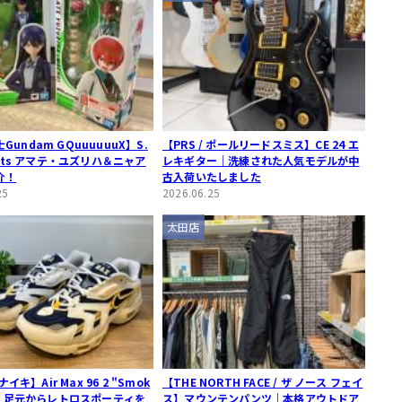
undam GQuuuuuuX】S.
【PRS / ポールリードスミス】CE 24 エ
uarts アマテ・ユズリハ＆ニャア
レキギター｜洗練された人気モデルが中
介！
古入荷いたしました
25
2026.06.25
太田店
 ナイキ】Air Max 96 2 "Smok
【THE NORTH FACE / ザ ノース フェイ
y"｜足元からレトロスポーティを
ス】マウンテンパンツ｜本格アウトドア