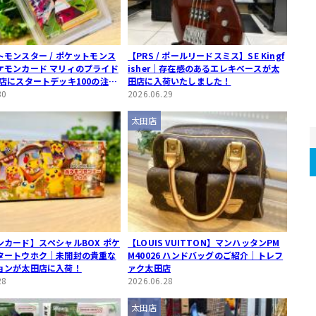
モンスター / ポケットモンス
【PRS / ポールリードスミス】SE Kingf
ケモンカード マリィのプライド
isher｜存在感のあるエレキベースが太
田店にスタートデッキ100の注目
田店に入荷いたしました！
入荷しました
30
2026.06.29
太田店
ンカード】スペシャルBOX ポケ
【LOUIS VUITTON】マンハッタンPM
タートウホク｜未開封の貴重な
M40026 ハンドバッグのご紹介｜トレフ
ョンが太田店に入荷！
ァク太田店
28
2026.06.28
太田店