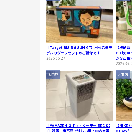
【Target RISING SUN G7】村松治樹モ
【機動戦士G
デルのダーツセットのご紹介です！
H.Fig
2026.06.27
ンをご紹
2026.06.
太田店
太田店
【YAMAZEN スポットクーラー REC-S2
【NIKE /
0】設置工事不要で涼しい風！中古家電
e Gre