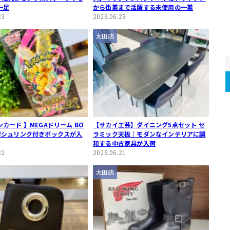
一足
から街着まで活躍する未使用の一着
23
2026.06.23
太田店
カード 】MEGAドリーム BO
【サカイ工芸】ダイニング5点セット セ
封シュリンク付きボックスが入
ラミック天板｜モダンなインテリアに調
和する中古家具が入荷
22
2026.06.21
太田店