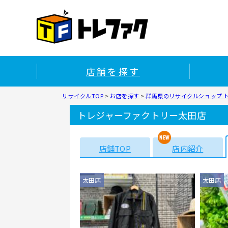
店舗を探す
リサイクルTOP
>
お店を探す
>
群馬県のリサイクルショップ 
トレジャーファクトリー太田店
店舗TOP
店内紹介
太田店
太田店