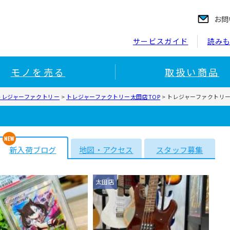
お問
サービスガイド
読み
モノを売る
取扱い商品
トレジャーファクトリー
>
トレジャーファクトリー太田店TOP
>
トレジャーファクトリ
新入荷ブログ
地図・アクセス
スタッフ募集
太田店