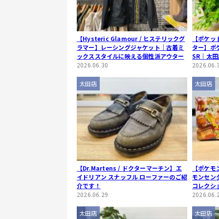
【Hysteric Glamour / ヒステリックグ
【ポケット
ラマー】レーシングジャケット｜古着ミ
ター】ポ
ックススタイルに映える個性派アウター
SR｜太
2026.06.30
カードが
2026.06.
太田店
太田店
【Dr.Martens / ドクターマーチン】エ
【ポケモ
イドリアン スナッフル ローファーのご紹
モンセン
介です！
コレクシ
2026.06.29
2026.06.
太田店
太田店