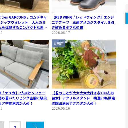
 des GARCONS / コムデギャ
【RED WING / レッドウィング】エンジ
Lジップウォレット｜大人のミ
ニアブーツ｜王道アメカジスタイルを引
ムを体現するコンパクトな黒財
き締めるタフな相棒
20
2026.06.17
太田店
CA / ケユカ】2人掛けソファー
【君のことが大大大大大好きな100人の
落ち着いたリビング空間に馴染
彼女】アクリルスタンド｜抽選30名限定
リア中古家具が入荷！
の院田唐音アクスタが入荷！
16
2026.06.16
2