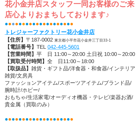
﻿花小金井店スタッフ一同お客様のご来
店心よりおまちしております♪
●
●
●
●
●
●
●
●
●
●
●
●
●
●
●
●
●
●
●
●
トレジャーファクトリー花小金井店
【住所】
〒187-0002 
東京都小平市花小金井三丁目33-1
【電話番号】
TEL 
042-445-5601
【営業時間】
平　日 11:00～20:00 土日祝 10:00～20:00
【買取受付時間】
全　日11:00～18:00
【取扱品】
雑貨・ギフト品/洋食器・和食器/インテリア
雑貨/文房具
ファッションアイテム/スポーツアイテム/ブランド品/
腕時計/ホビー/
おもちゃ/生活家電/オーディオ機器・テレビ/楽器お酒/
貴金属（買取のみ）
●
●
●
●
●
●
●
●
●
●
●
●
●
●
●
●
●
●
●
●