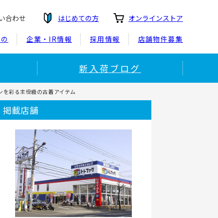
い合わせ
はじめての方
オンラインストア
もの
企業・IR情報
採用情報
店舗物件募集
新入荷ブログ
シーンを彩る主役級の古着アイテム
掲載店舗