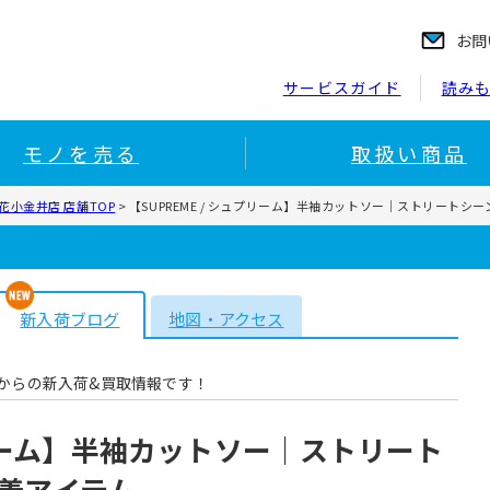
お問
サービスガイド
読み
モノを売る
取扱い商品
小金井店 店舗TOP
>
【SUPREME / シュプリーム】半袖カットソー｜ストリート
新入荷ブログ
地図・アクセス
からの新入荷&買取情報です！
ュプリーム】半袖カットソー｜ストリート
着アイテム