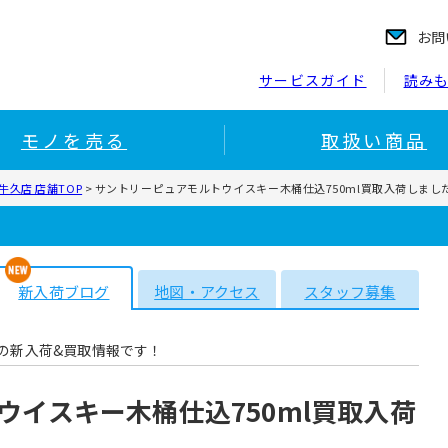
お問
サービスガイド
読み
モノを売る
取扱い商品
久店 店舗TOP
>
サントリーピュアモルトウイスキー木桶仕込750ml買取入荷しまし
新入荷ブログ
地図・アクセス
スタッフ募集
の新入荷&買取情報です！
ウイスキー木桶仕込750ml買取入荷