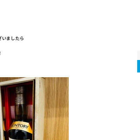
・
ざいましたら
！