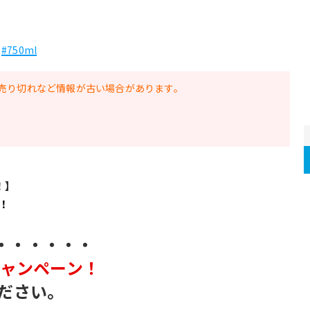
#750ml
売り切れなど情報が古い場合があります。
！】
！
・・・・・・
キャンペーン！
ださい。