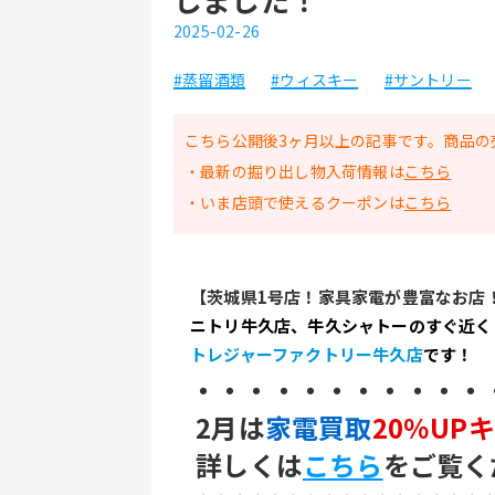
2025-02-26
#蒸留酒類
#ウィスキー
#サントリー
こちら公開後3ヶ月以上の記事です。商品の
・最新の掘り出し物入荷情報は
こちら
・いま店頭で使えるクーポンは
こちら
【茨城県1号店！家具家電が豊富なお店
ニトリ牛久店、牛久シャトーのすぐ近く
トレジャーファクトリー牛久店
です！
・・・・・・・・・・・
 2月は
家電買取
20％UP
 詳しくは
こちら
をご覧く