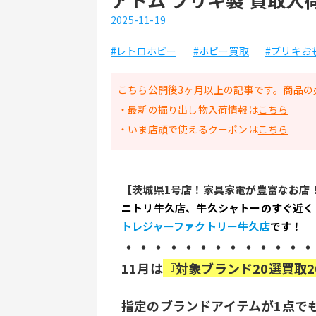
2025-11-19
#レトロホビー
#ホビー買取
#ブリキお
こちら公開後3ヶ月以上の記事です。商品の
・最新の掘り出し物入荷情報は
こちら
・いま店頭で使えるクーポンは
こちら
【茨城県1号店！家具家電が豊富なお店
ニトリ牛久店、牛久シャトーのすぐ近く
トレジャーファクトリー牛久店
です！
・・・・・・・・・・・・・
11月は
『対象ブランド20選買取2
指定のブランドアイテムが1点で