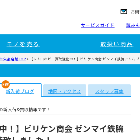
お問
サービスガイド
読み
モノを売る
取扱い商品
久店 店舗TOP
>
【レトロホビー買取強化中！】ビリケン商会 ゼンマイ鉄腕アトム ブ
新入荷ブログ
地図・アクセス
スタッフ募集
の新入荷&買取情報です！
中！】ビリケン商会 ゼンマイ鉄腕
荷致しました！