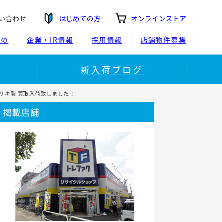
い合わせ
はじめての方
オンラインストア
もの
企業・IR情報
採用情報
店舗物件募集
新入荷ブログ
リキ製 買取入荷致しました！
掲載店舗