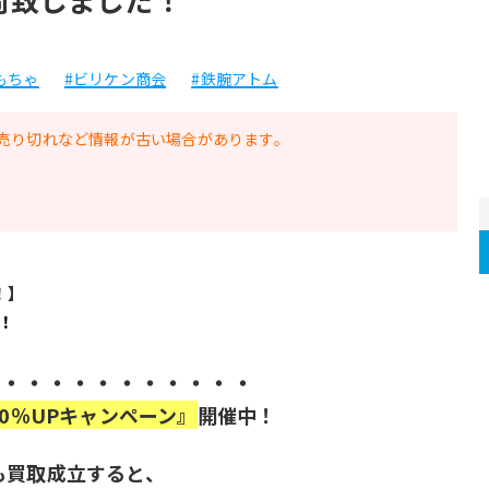
もちゃ
#ビリケン商会
#鉄腕アトム
売り切れなど情報が古い場合があります。
！】
！
・・・・・・・・・・・
0％UPキャンペーン』
開催中！
も買取成立すると、