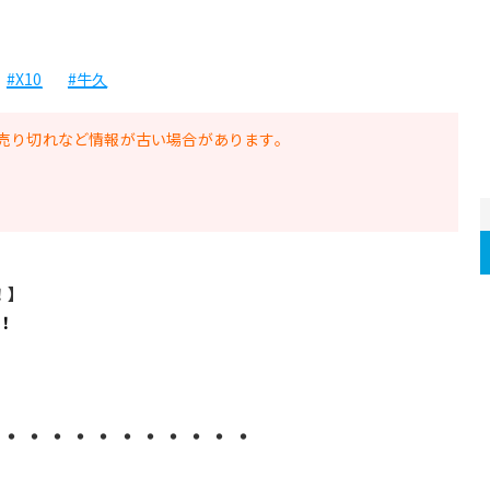
#X10
#牛久
売り切れなど情報が古い場合があります。
！】
！
・・・・・・・・・・・