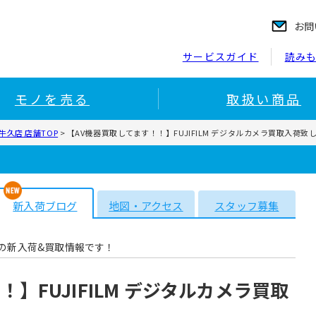
お問
サービスガイド
読み
モノを売る
取扱い商品
久店 店舗TOP
>
【AV機器買取してます！！】FUJIFILM デジタルカメラ買取入荷致
新入荷ブログ
地図・アクセス
スタッフ募集
の新入荷&買取情報です！
】FUJIFILM デジタルカメラ買取