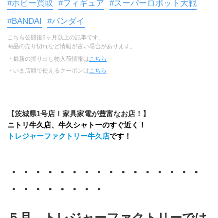
#ホビー買取
#フィギュア
#スーパーロボット大戦
#BANDAI
#バンダイ
こちら公開後3ヶ月以上の記事です。
商品の売り切れなど情報が古い場合があります。
・最新の掘り出し物入荷情報は
こちら
・いま店頭で使えるクーポンは
こちら
【茨城県1号店！家具家電が豊富なお店！】
ニトリ牛久店、牛久シャトーのすぐ近く！
トレジャーファクトリー牛久店
です！
・・・・・・・・・・・・・・・・
・・・・・・・・
５月、トレジャーファクトリーでは