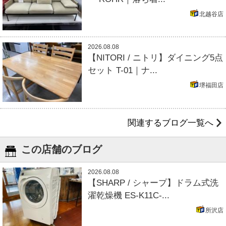
北越谷店
2026.08.08
【NITORI / ニトリ】ダイニング5点
セット T-01｜ナ...
堺福田店
関連するブログ一覧へ
この店舗のブログ
2026.08.08
【SHARP / シャープ】ドラム式洗
濯乾燥機 ES-K11C-...
所沢店