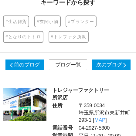
キーワードから探す
#生活雑貨
#玄関小物
#プランター
#となりのトトロ
#トレファク所沢
前のブログ
ブログ一覧
次のブログ
トレジャーファクトリー
所沢店
住所
〒359-0034
埼玉県所沢市東新井町
293-1 [
MAP
]
電話番号
04-2927-5300
営業時間
平日 11:00～20:00