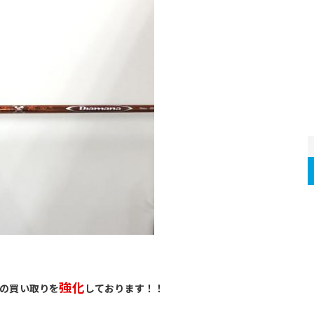
強化
の買い取りを
しております！！