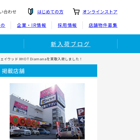
い合わせ
はじめての方
オンラインストア
もの
企業・IR情報
採用情報
店舗物件募集
新入荷ブログ
ェイウッド XHOT Diamanaを買取入荷しました！
掲載店舗