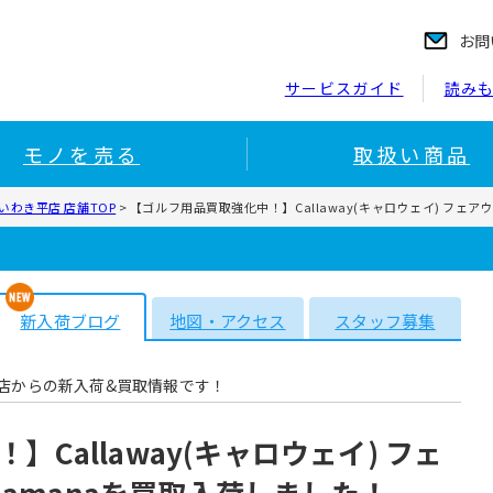
お問
サービスガイド
読み
モノを売る
取扱い商品
わき平店 店舗TOP
>
【ゴルフ用品買取強化中！】Callaway(キャロウェイ) フェアウ
新入荷ブログ
地図・アクセス
スタッフ募集
店からの新入荷&買取情報です！
Callaway(キャロウェイ) フェ
Diamanaを買取入荷しました！