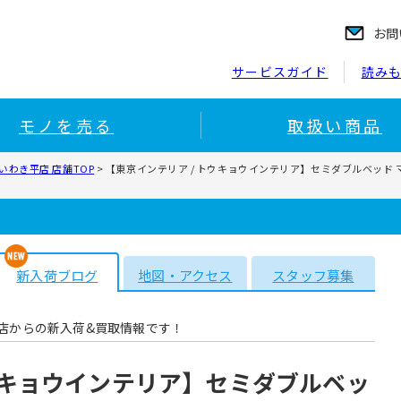
お問
サービスガイド
読み
モノを売る
取扱い商品
わき平店 店舗TOP
>
【東京インテリア / トウキョウインテリア】セミダブルベッド 
新入荷ブログ
地図・アクセス
スタッフ募集
店からの新入荷&買取情報です！
トウキョウインテリア】セミダブルベッ