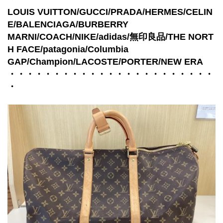
LOUIS VUITTON/GUCCI/PRADA/HERMES/CELIN
E/BALENCIAGA/BURBERRY
MARNI/COACH/NIKE/adidas/無印良品/THE NORT
H FACE/patagonia/Columbia
GAP/Champion/LACOSTE/PORTER/NEW ERA
・・・・・・・・・・・・・・・・・・・・・・・
・