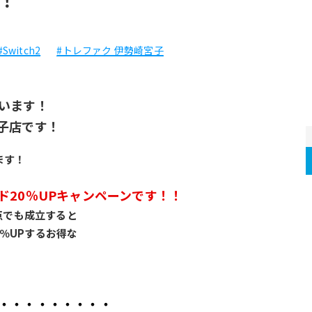
#Switch2
#トレファク 伊勢崎宮子
います！
子店です！
ます！
ド20％UPキャンペーンです！！
1点でも成立すると
％UPするお得な
・・・・・・・・・