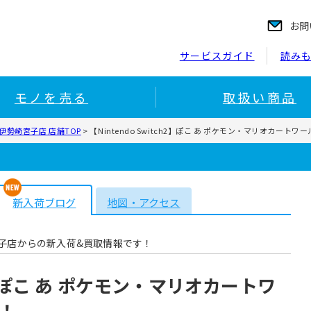
お問
サービスガイド
読み
モノを売る
取扱い商品
伊勢崎宮子店 店舗TOP
>
【Nintendo Switch2】ぽこ あ ポケモン・マリオカー
新入荷ブログ
地図・アクセス
子店からの新入荷&買取情報です！
ch2】ぽこ あ ポケモン・マリオカートワ
！