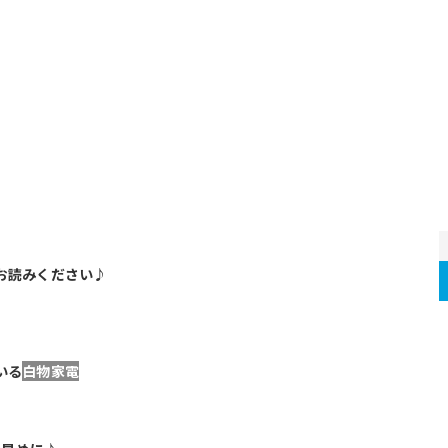
お読みください♪
いる
白物家電