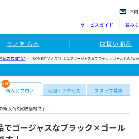
お問
サービスガイド
読み
モノを売る
取扱い商品
尾店 店舗TOP
>
【SOMES”ソメス”】上品でゴージャスなブラック×ゴールドの2W
新入荷ブログ
地図・アクセス
スタッフ募集
の新入荷&買取情報です！
上品でゴージャスなブラック×ゴール
です！