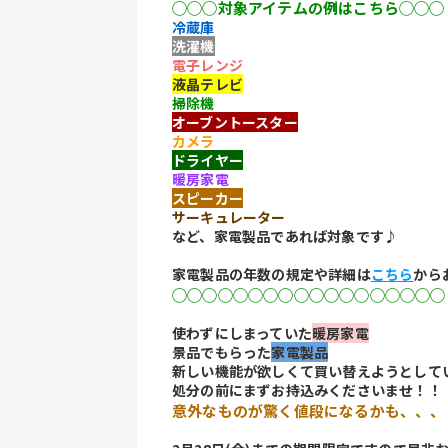
◯◯◯対象アイテムの例はこちら◯◯◯
冷蔵庫
洗濯機
電子レンジ
液晶テレビ
掃除機
オーブントースター
カメラ
ドライヤー
暖房家電
スピーカー
サーキュレーター
など、家電製品であれば対象です♪
家電製品の年数の規定や詳細は
こちら
から
◯◯◯◯◯◯◯◯◯◯◯◯◯◯◯◯◯◯
使わずにしまっていた
暖房家電
景品でもらった
家電製品
新しい機能が欲しくて買い替えようとして
処分の前にまずお持込みくださいませ！！
意外なものが驚く値段になるかも、、、