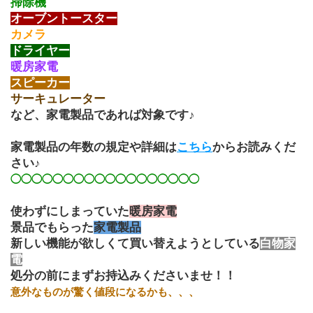
掃除機
オーブントースター
カメラ
ドライヤー
暖房家電
スピーカー
サーキュレーター
など、家電製品であれば対象です♪
家電製品の年数の規定や詳細は
こちら
からお読みくだ
さい♪
◯◯◯◯◯◯◯◯◯◯◯◯◯◯◯◯◯◯
使わずにしまっていた
暖房家電
景品でもらった
家電製品
新しい機能が欲しくて買い替えようとしている
白物家
電
処分の前にまずお持込みくださいませ！！
意外なものが驚く値段になるかも、、、