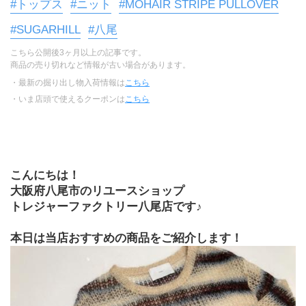
#トップス
#ニット
#MOHAIR STRIPE PULLOVER
#SUGARHILL
#八尾
こちら公開後3ヶ月以上の記事です。
商品の売り切れなど情報が古い場合があります。
・最新の掘り出し物入荷情報は
こちら
・いま店頭で使えるクーポンは
こちら
こんにちは！
大阪府八尾市のリユースショップ
トレジャーファクトリー八尾店です♪
本日は当店おすすめの商品をご紹介します！