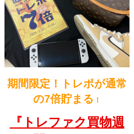
期間限定！トレポが通常
の7倍貯まる
！
『トレファク買物週