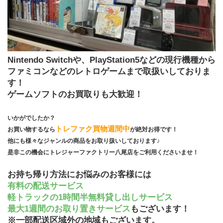
Nintendo Switchや、PlayStation5などの現行機種から
ファミコンなどのレトロゲームまで取扱いしておりま
す！
ゲームソフトのお買取りも大歓迎！
いかがでしたか？
トレファク買物週間中
お買い物するなら
が絶対お得です！
他にも様々なジャンルの商品をお取り扱いしております♪
是非この機会にトレジャーファクトリー八尾店をご利用くださいませ！
お持ち帰り方法にお悩みのお客様には
有料の配送サービス
軽トラックの1時間半無料貸し出しサービス
最大1週間のお取り置きサービス
もございます！
※一部配送区域外の地域もございます。