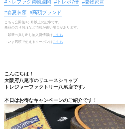
#トレファク買物週間
#トレポ7倍
#夏物家電
#春夏衣類
#高額ブランド
こちら公開後3ヶ月以上の記事です。
商品の売り切れなど情報が古い場合があります。
・最新の掘り出し物入荷情報は
こちら
・いま店頭で使えるクーポンは
こちら
こんにちは！
大阪府八尾市のリユースショップ
トレジャーファクトリー八尾店です♪
本日はお得なキャンペーンのご紹介です！