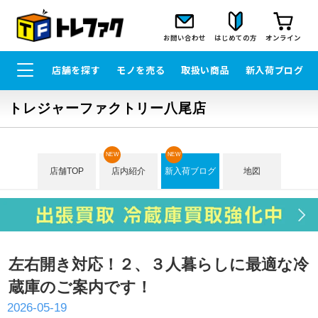
お問い合わせ
はじめての方
オンライン
店舗を探す
モノを売る
取扱い商品
新入荷ブログ
トレジャーファクトリー八尾店
NEW
NEW
店舗TOP
店内紹介
新入荷ブログ
地図
左右開き対応！２、３人暮らしに最適な冷
蔵庫のご案内です！
2026-05-19