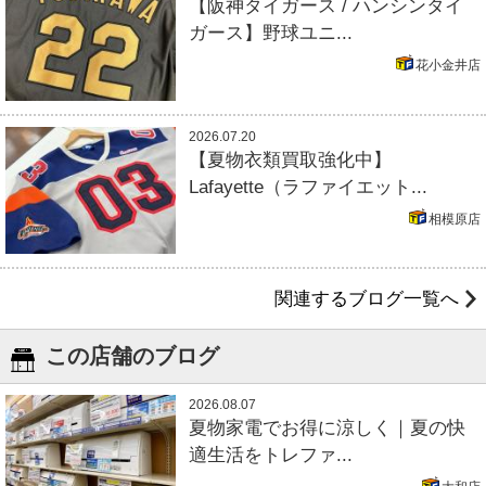
【阪神タイガース / ハンシンタイ
ガース】野球ユニ...
花小金井店
2026.07.20
【夏物衣類買取強化中】
Lafayette（ラファイエット...
相模原店
関連するブログ一覧へ
この店舗のブログ
2026.08.07
夏物家電でお得に涼しく｜夏の快
適生活をトレファ...