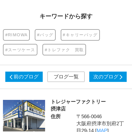
キーワードから探す
#RIMOWA
#バッグ
#キャリーバッグ
#スーツケース
#トレファク 買取
前のブログ
ブログ一覧
次のブログ
トレジャーファクトリー
摂津店
住所
〒566-0046
大阪府摂津市別府2丁
目29-14 [
MAP
]