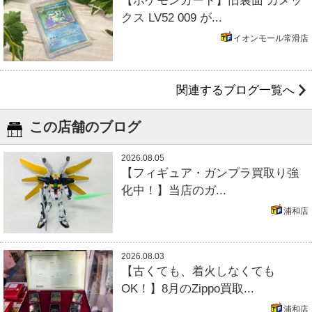
【ポケモンカード】旧裏面 カメッ
クス LV52 009 が...
イオンモール常滑店
関連するブログ一覧へ
この店舗のブログ
2026.08.05
【フィギュア・ガンプラ買取り強
化中！】当店のガ...
浦和店
2026.08.03
【古くても、着火しなくても
OK！】8月のZippo買取...
浦和店