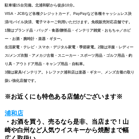
駐車場15台完備。北浦和駅から徒歩10分。
VISA・JCBなど各種クレジットカード、PayPayなど各種キャッシュレス決
済/モバイル決済、電子マネーご利用いただけます。免税販売対応店舗です。
1階はブランド品・バッグ・食器/贈答品・インテリア雑貨・おもちゃ／ホビ
ー・お酒・腕時計・楽器・ギター。
生活家電・テレビ・スマホ・デジタル家電・季節家電。2階は洋服・レディー
ス/メンズ衣類・アメカジ古着・スニーカー・スポーツ用品・ゴルフ用品・釣
り具・アウトドア用品・キャンプ用品・自転車。
3階は家具/インテリア。トレファク浦和店は楽器・ギター、メンズ古着の取り
扱い強化店舗です。
※お近くにも特色ある店舗がございます※
浦和店
・お酒を買う、売るなら是非、当店まで！山
崎や白州など人気ウイスキーから焼酎まで幅
広く取扱い。