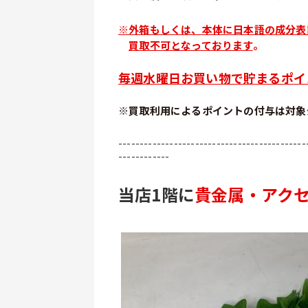
※外箱もしくは、本体に日本語の成分表
買取不可となっております
。
毎週水曜日お買い物で貯まるポイ
※買取利用によるポイントの付与は対象
--------------------------------------------
------------
当店1階に
貴金属・アク