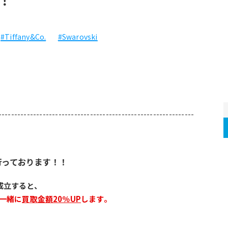
#Tiffany&Co.
#Swarovski
--------------------------------------------------------------
行っております！！
成立すると、
一緒に
買取金額20％UP
します。