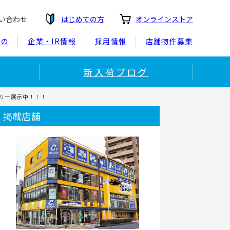
い合わせ
はじめての方
オンラインストア
もの
企業・IR情報
採用情報
店舗物件募集
新入荷ブログ
リー展示中！！！
掲載店舗