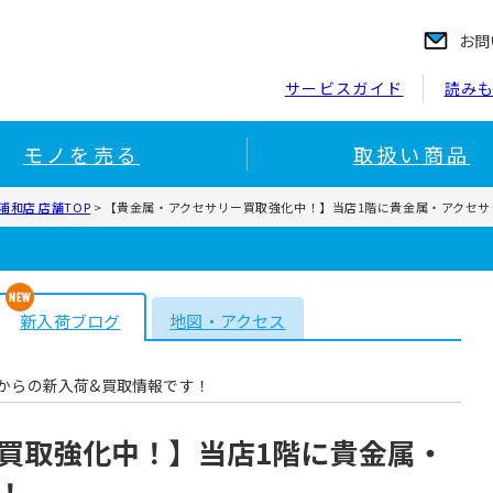
お問
サービスガイド
読み
モノを売る
取扱い商品
和店 店舗TOP
>
【貴金属・アクセサリー買取強化中！】当店1階に貴金属・アクセサ
新入荷ブログ
地図・アクセス
からの新入荷&買取情報です！
買取強化中！】当店1階に貴金属・
！