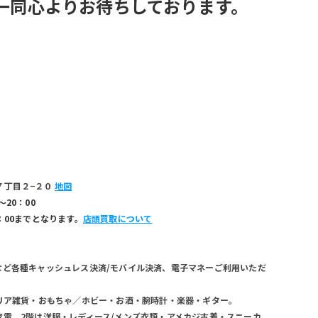
一同心よりお待ちしております。
７丁目２−２０ 
地図
〜20：00
：00までとなります。
店頭買取について
ayなど各種キャッシュレス決済/モバイル決済、電子マネーご利用いただ
リア雑貨・おもちゃ／ホビー・お酒・腕時計・楽器・ギター。
電。2階は洋服・レディース/メンズ衣類・アメカジ古着・スニーカ