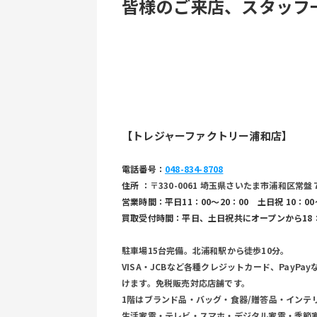
皆様のご来店、スタッフ
【トレジャーファクトリー浦和店】
電話番号：
048-834-8708
住所 ：
〒330-0061 埼玉県さいたま市浦和区常盤
営業時間：平日11：00〜20：00　土日祝 10：00
買取受付時間：平日、土日祝共にオープンから18
駐車場15台完備。北浦和駅から徒歩10分。
VISA・JCBなど各種クレジットカード、PayP
けます。免税販売対応店舗です。
1階はブランド品・バッグ・食器/贈答品・インテ
生活家電・テレビ・スマホ・デジタル家電・季節家