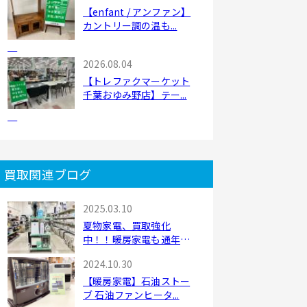
【enfant / アンファン】
カントリー調の温も...
2026.08.04
【トレファクマーケット
千葉おゆみ野店】テー...
買取関連ブログ
2025.03.10
夏物家電、買取強化
中！！暖房家電も通年買
取...
2024.10.30
【暖房家電】石油ストー
ブ 石油ファンヒータ...