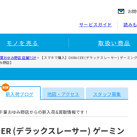
お問
サービスガイド
読み
モノを売る
取扱い商品
葉おゆみ野店 店舗TOP
>
【スマホで購入】DXRACER (デラックスレーサー) ゲーミ
み野店】
新入荷ブログ
地図・アクセス
スタッフ募集
千葉おゆみ野店からの新入荷&買取情報です！
ER (デラックスレーサー) ゲーミン