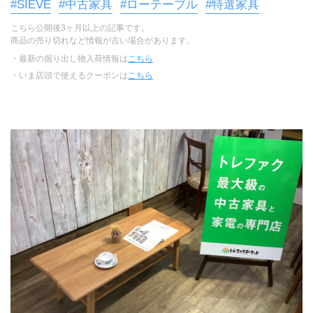
#SIEVE
#中古家具
#ローテーブル
#特選家具
こちら公開後3ヶ月以上の記事です。
商品の売り切れなど情報が古い場合があります。
・最新の掘り出し物入荷情報は
こちら
・いま店頭で使えるクーポンは
こちら