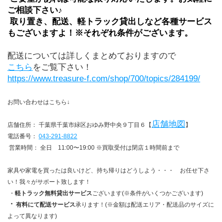
ご相談下さい♪
 取り置き、配送、軽トラック貸出しなど各種サービス
もございますよ！※それぞれ条件がございます。
配送については詳しくまとめておりますので
こちら
をご覧下さい！
https://www.treasure-f.com/shop/700/topics/284199/
お問い合わせはこちら↓
店舗地図
店舗住所： 千葉県千葉市緑区おゆみ野中央９丁目６【
】
電話番号： 
043-291-8822
 営業時間： 全日　11:00〜19:00 ※買取受付は閉店１時間前まで
家具や家電を買ったは良いけど、持ち帰りはどうしよう・・・　お任せ下さ
い！我々がサポート致します！
 ・
軽トラック無料貸出サービス
ございます(※条件がいくつかございます)
・
有料にて配送サービス
承ります！(※金額は配送エリア・配送品のサイズに
よって異なります)