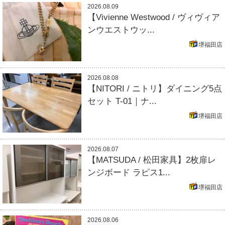
2026.08.09
【Vivienne Westwood / ヴィヴィア
ンウエストウッ...
堺福田店
2026.08.08
【NITORI / ニトリ】ダイニング5点
セット T-01｜ナ...
堺福田店
2026.08.07
【MATSUDA / 松田家具】2枚扉レ
ンジボード ラピス1...
堺福田店
2026.08.06