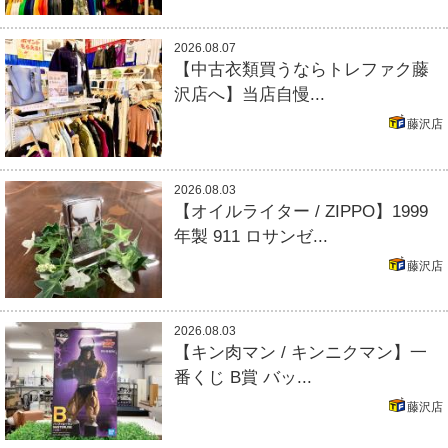
2026.08.07
【中古衣類買うならトレファク藤
沢店へ】当店自慢...
藤沢店
2026.08.03
【オイルライター / ZIPPO】1999
年製 911 ロサンゼ...
藤沢店
2026.08.03
【キン肉マン / キンニクマン】一
番くじ B賞 バッ...
藤沢店