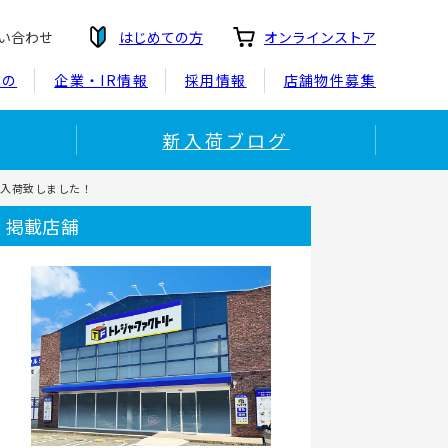
い合わせ
はじめての方
オンラインストア
もの
企業・IR情報
採用情報
店舗物件募集
新入荷ブログ
買取入荷致しました！
掲載店舗