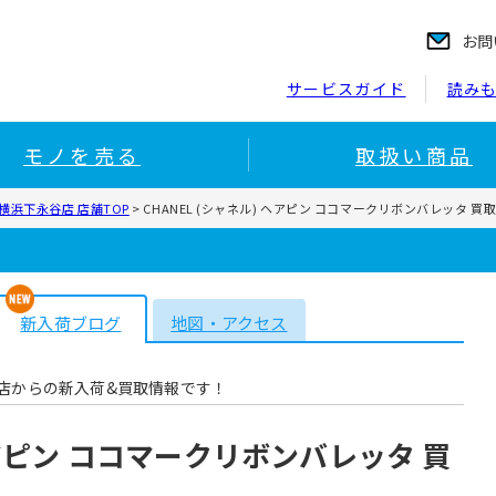
お問
サービスガイド
読み
モノを売る
取扱い商品
横浜下永谷店 店舗TOP
>
CHANEL (シャネル) ヘアピン ココマークリボンバレッタ 
新入荷ブログ
地図・アクセス
店からの新入荷&買取情報です！
 ヘアピン ココマークリボンバレッタ 買