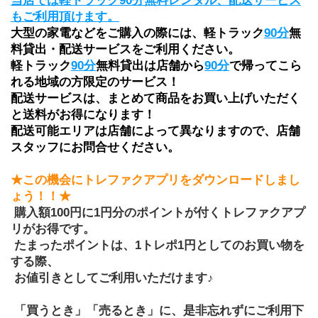
当店では軽トラック
90分
無料レンタル、配送サービス
もご利用頂けます。
大型の家電などをご購入の際には、軽トラック
90分
無
料貸出・配送サービスをご利用ください。
軽トラック
90分
無料貸出は店舗から
90分
で帰ってこら
れる地域の方限定のサービス！
配送サービスは、まとめて商品をお買い上げいただく
と送料がお得になります！ 
配送可能エリアは店舗によって異なりますので、店舗
スタッフにお問合せください。
★この機会にトレファクアプリをダウンロードしまし
ょう！！★
 購入額100円に1円分のポイントが付くトレファクアプ
リがお得です。
 たまったポイントは、1トレポ1円としてのお買い物を
する際、
 お値引きとしてご利用いただけます♪
 「買うとき」「売るとき」に、是非忘れずにご利用下