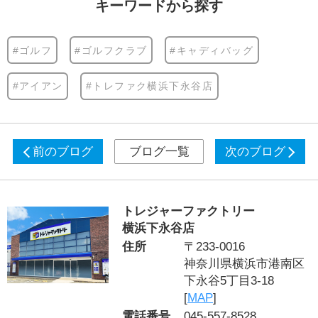
キーワードから探す
#ゴルフ
#ゴルフクラブ
#キャディバッグ
#アイアン
#トレファク横浜下永谷店
前のブログ
ブログ一覧
次のブログ
トレジャーファクトリー
横浜下永谷店
住所
〒233-0016
神奈川県横浜市港南区
下永谷5丁目3-18
[
MAP
]
電話番号
045-557-8528