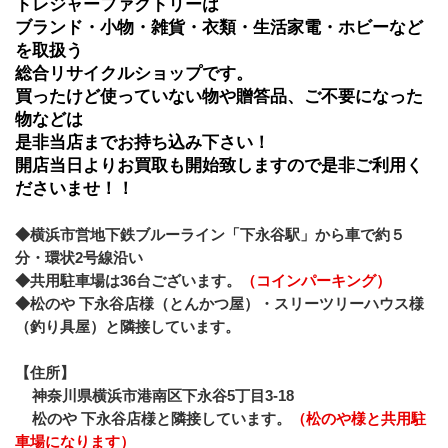
トレジャーファクトリーは
ブランド・小物・雑貨・衣類・生活家電・﻿ホビーなど
を取扱う
総合リサイクルショップです。
買ったけど使っていない物や贈答品、ご不要になった
物などは
是非当店までお持ち込み下さい！
開店当日よりお買取も開始致しますので是非ご利用く
ださいませ！！
◆横浜市営地下鉄ブルーライン「下永谷駅」から車で約５
分・環状2号線沿い
◆共用駐車場は36台ございます。
（コインパーキング）
◆松のや 下永谷店様（とんかつ屋）・スリーツリーハウス様
（釣り具屋）と隣接しています。
【住所】
神奈川県横浜市港南区下永谷5丁目3-18
松のや 下永谷店様と隣接しています。
（松のや様と共用駐
車場になります）