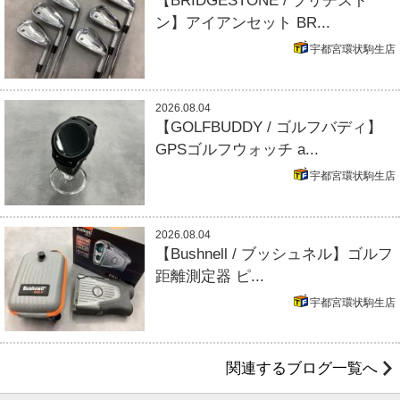
【BRIDGESTONE / ブリヂスト
ン】アイアンセット BR...
宇都宮環状駒生店
2026.08.04
【GOLFBUDDY / ゴルフバディ】
GPSゴルフウォッチ a...
宇都宮環状駒生店
2026.08.04
【Bushnell / ブッシュネル】ゴルフ
距離測定器 ピ...
宇都宮環状駒生店
関連するブログ一覧へ