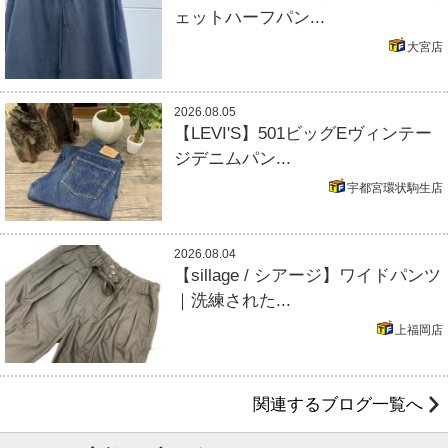
ェットハーフパン...
大宮店
2026.08.05
【LEVI'S】501ビッグEヴィンテー
ジデニムパン...
宇都宮環状駒生店
2026.08.04
【sillage / シアージ】ワイドパンツ
｜洗練された...
上福岡店
関連するブログ一覧へ