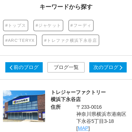
キーワードから探す
#トップス
#ジャケット
#フーディ
#ARC'TERYX
#トレファク横浜下永谷店
前のブログ
ブログ一覧
次のブログ
トレジャーファクトリー
横浜下永谷店
住所
〒233-0016
神奈川県横浜市港南区
下永谷5丁目3-18
[
MAP
]