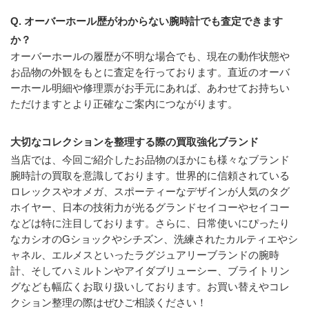
Q. オーバーホール歴がわからない腕時計でも査定できます
か？
オーバーホールの履歴が不明な場合でも、現在の動作状態や
お品物の外観をもとに査定を行っております。直近のオーバ
ーホール明細や修理票がお手元にあれば、あわせてお持ちい
ただけますとより正確なご案内につながります。
大切なコレクションを整理する際の買取強化ブランド
当店では、今回ご紹介したお品物のほかにも様々なブランド
腕時計の買取を意識しております。世界的に信頼されている
ロレックスやオメガ、スポーティーなデザインが人気のタグ
ホイヤー、日本の技術力が光るグランドセイコーやセイコー
などは特に注目しております。さらに、日常使いにぴったり
なカシオのGショックやシチズン、洗練されたカルティエやシ
ャネル、エルメスといったラグジュアリーブランドの腕時
計、そしてハミルトンやアイダブリューシー、ブライトリン
グなども幅広くお取り扱いしております。お買い替えやコレ
クション整理の際はぜひご相談ください！