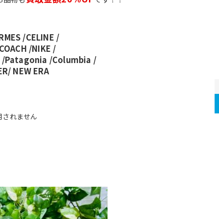
ERMES /CELINE /
COACH /NIKE /
Patagonia /Columbia /
R/ NEW ERA 
用されません