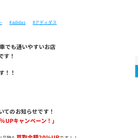
ー
#adidas
#アディダス
る車でも通いやすいお店
です！
す！！
いてのお知らせです！
0％UPキャンペーン！」
買取金額20%UP
お品物も
です！！