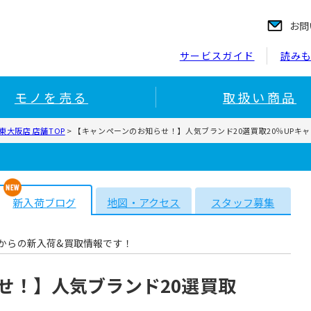
お問
サービスガイド
読み
モノを売る
取扱い商品
大阪店 店舗TOP
>
【キャンペーンのお知らせ！】人気ブランド20選買取20％UPキ
新入荷ブログ
地図・アクセス
スタッフ募集
からの新入荷&買取情報です！
せ！】人気ブランド20選買取