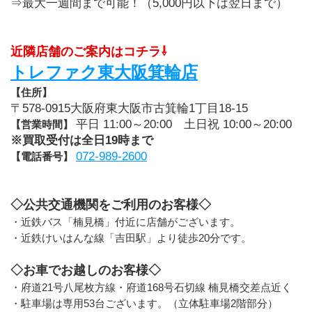
⇒最大一週間まで可能！（5,000円以下は翌日まで）
近隣店舗のご案内はコチラ⇩
トレファク東大阪箕輪店
【住所】
〒578-0915大阪府東大阪市古箕輪1丁目18-15
平日 11:00～20:00　土日祝 10:00～20:00
【営業時間】 
※買取受付は全日19時まで
072-989-2600
【電話番号】 
◇公共交通機関をご利用のお客様◇
・近鉄バス「楠見橋」付近に店舗がございます。
・近鉄けいはんな線「吉田駅」より徒歩20分です。
◇お車でお越しのお客様◇
・府道21号八尾枚方線・府道168号石切線 楠見橋交差点近く
・駐車場は専用53台ございます。（立体駐車場2階部分）