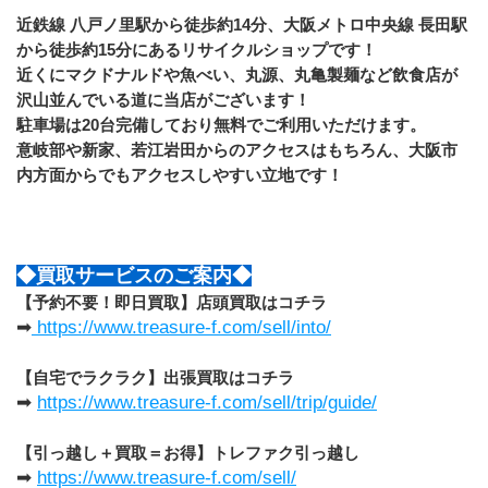
近鉄線 八戸ノ里駅から徒歩約14分、大阪メトロ中央線 長田駅
から徒歩約15分にあるリサイクルショップです！
近くにマクドナルドや魚べい、丸源、丸亀製麺など飲食店が
沢山並んでいる道に当店がございます！
駐車場は20台完備しており無料でご利用いただけます。
意岐部や新家、若江岩田からのアクセスはもちろん、大阪市
内方面からでもアクセスしやすい立地です！
◆買取サービスのご案内◆
【予約不要！即日買取】店頭買取はコチラ
➡
 https://www.treasure-f.com/sell/into/
【自宅でラクラク】出張買取はコチラ
➡ 
https://www.treasure-f.com/sell/trip/guide/
【引っ越し＋買取＝お得】トレファク引っ越し
➡ 
https://www.treasure-f.com/sell/