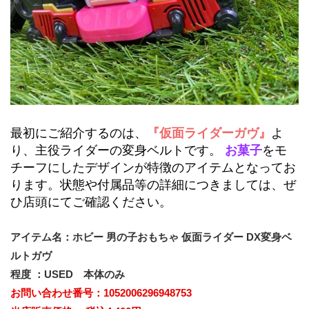
最初にご紹介するのは、
『仮面ライダーガヴ』
よ
り、主役ライダーの変身ベルトです。 
お菓子
をモ
チーフにしたデザインが特徴のアイテムとなってお
ります。状態や付属品等の詳細につきましては、ぜ
ひ店頭にてご確認ください。
アイテム名：
ホビー 男の子おもちゃ 仮面ライダー DX変身ベ
ルトガヴ 
程度 ：USED　本体のみ
お問い合わせ番号：
1052006296948753