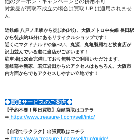
他のクーポン・キャンペーンとの併用不可
対象品が買取不成立の場合は買取 UP は適用されませ
ん
近鉄線 八戸ノ里駅から徒歩約14分、大阪メトロ中央線 長田駅
から徒歩約15分にあるリサイクルショップです！
近くにマクドナルドや魚べい、丸源、丸亀製麺など飲食店が
沢山並んでいる道に当店がございます！
駐車場は20台完備しており無料でご利用いただけます。
意岐部や新家、若江岩田からのアクセスはもちろん、大阪市
内方面からでもアクセスしやすい立地です！
◆買取サービスのご案内◆
【予約不要！即日買取】店頭買取はコチラ
➡
 https://www.treasure-f.com/sell/into/
【自宅でラクラク】出張買取はコチラ
➡ 
https://www.treasure-f.com/sell/trip/guide/