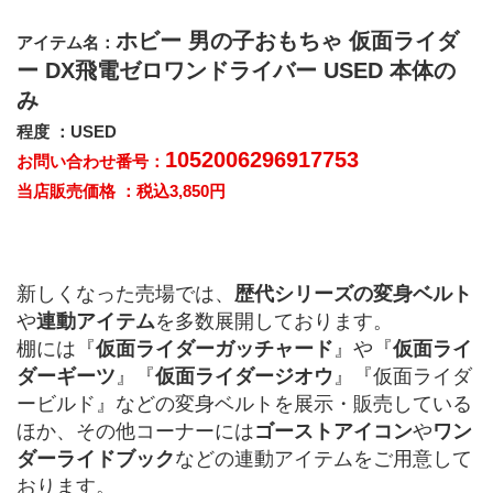
ホビー 男の子おもちゃ 仮面ライダ
アイテム名：
ー DX飛電ゼロワンドライバー USED 本体の
み
程度 ：USED
1052006296917753
お問い合わせ番号：
当店販売価格 ：税込3,850円
新しくなった売場では、
歴代シリーズの変身ベルト
や
連動アイテム
を多数展開しております。
棚には『
仮面ライダーガッチャード
』や『
仮面ライ
ダーギーツ
』『
仮面ライダージオウ
』『仮面ライダ
ービルド』などの変身ベルトを展示・販売している
ほか、その他コーナーには
ゴーストアイコン
や
ワン
ダーライドブック
などの連動アイテムをご用意して
おります。