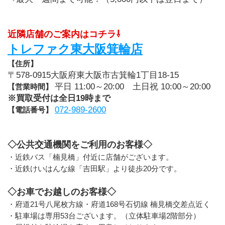
近隣店舗のご案内はコチラ⇩
トレファク東大阪箕輪店
【住所】
〒578-0915大阪府東大阪市古箕輪1丁目18-15
平日 11:00～20:00　土日祝 10:00～20:00
【営業時間】 
※買取受付は全日19時まで
072-989-2600
【電話番号】 
◇公共交通機関をご利用のお客様◇
・近鉄バス「楠見橋」付近に店舗がございます。
・近鉄けいはんな線「吉田駅」より徒歩20分です。
◇お車でお越しのお客様◇
・府道21号八尾枚方線・府道168号石切線 楠見橋交差点近く
・駐車場は専用53台ございます。（立体駐車場2階部分）