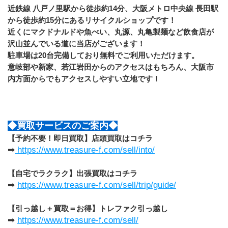
近鉄線 八戸ノ里駅から徒歩約14分、大阪メトロ中央線 長田駅
から徒歩約15分にあるリサイクルショップです！
近くにマクドナルドや魚べい、丸源、丸亀製麺など飲食店が
沢山並んでいる道に当店がございます！
駐車場は20台完備しており無料でご利用いただけます。
意岐部や新家、若江岩田からのアクセスはもちろん、大阪市
内方面からでもアクセスしやすい立地です！
◆買取サービスのご案内◆
【予約不要！即日買取】店頭買取はコチラ
➡
 https://www.treasure-f.com/sell/into/
【自宅でラクラク】出張買取はコチラ
➡ 
https://www.treasure-f.com/sell/trip/guide/
【引っ越し＋買取＝お得】トレファク引っ越し
➡ 
https://www.treasure-f.com/sell/