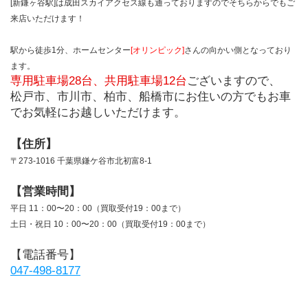
[新鎌ヶ谷駅]は成田スカイアクセス線も通っておりますのでそちらからでもご
来店いただけます！
駅から徒歩1分、ホームセンター
[オリンピック]
さんの向かい側となっており
ます。
専用駐車場28台、共用駐車場12台
ございますので、
松戸市、市川市、柏市、船橋市にお住いの方でもお車
でお気軽にお越しいただけます。
【住所】
〒273-1016 千葉県鎌ケ谷市北初富8-1
【営業時間】
平日 11：00〜20：00（買取受付19：00まで）
土日・祝日 10：00〜20：00（買取受付19：00まで）
【電話番号】
047-498-8177