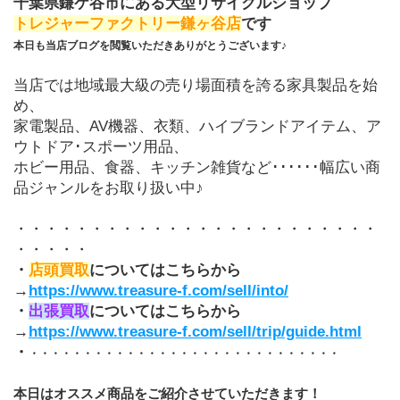
千葉県鎌ケ谷市にある大型リサイクルショップ
トレジャーファクトリー鎌ヶ谷店
です
本日も当店ブログを閲覧いただきありがとうございます♪
当店では地域最大級の売り場面積を誇る家具製品を始
め、
家電製品、AV機器、衣類、ハイブランドアイテム、ア
ウトドア･スポーツ用品、
ホビー用品、食器、キッチン雑貨など･･････幅広い商
品ジャンルをお取り扱い中♪
・・・・・・・・・・・・・・・・・・・・・・・・
・・・・・
・
店頭買取
についてはこちらから
→
https://www.treasure-f.com/sell/into/
・
出張買取
についてはこちらから
→
https://www.treasure-f.com/sell/trip/guide.html
・
・・・・・・・・・・・・・・・・・・・・・・・・・・・・・
本日はオススメ商品をご紹介させていただきます！