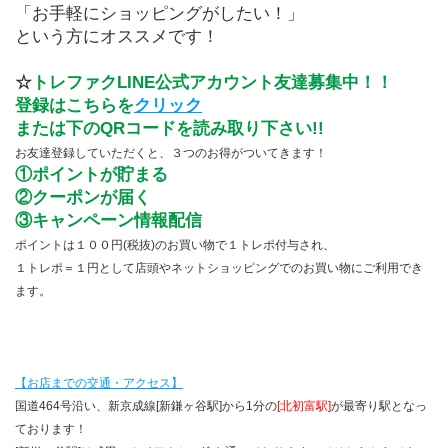
「お手軽にショッピングがしたい！」
という方にオススメです！
☆
トレファクLINE公式アカウント友達募集中！！
登録はこちらを
クリック
または下のQRコードを読み取り下さい!!
お友達登録していただくと、３つのお得がついてきます！
①ポイントが貯まる
②クーポンが届く
③キャンペーン情報配信
ポイントは１００円(税抜)のお買い物で１トレポ付与され、
１トレポ＝１円として店頭やネットショッピングでのお買い物にご利用でき
ます。
【お店までの交通・アクセス】
国道464号沿い、新京成線[新鎌ヶ谷駅]から1分の
[北初富駅]
が最寄り駅となっ
ております！