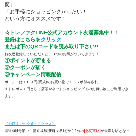
変」
「お手軽にショッピングがしたい！」
という方にオススメです！
☆
トレファクLINE公式アカウント友達募集中！！
登録はこちらを
クリック
または下のQRコードを読み取り下さい!!
お友達登録していただくと、３つのお得がついてきます！
①ポイントが貯まる
②クーポンが届く
③キャンペーン情報配信
ポイントは１００円(税抜)のお買い物で１トレポ付与され、
１トレポ＝１円として店頭やネットショッピングでのお買い物にご利用でき
ます。
【お店までの交通・アクセス】
国道464号沿い、新京成線[新鎌ヶ谷駅]から1分の
[北初富駅]
が最寄り駅となっ