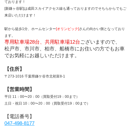
ております！
[新鎌ヶ谷駅]は成田スカイアクセス線も通っておりますのでそちらからでもご
来店いただけます！
駅から徒歩1分、ホームセンター
[オリンピック]
さんの向かい側となっており
ます。
専用駐車場28台、共用駐車場12台
ございますので、
松戸市、市川市、柏市、船橋市にお住いの方でもお車
でお気軽にお越しいただけます。
【住所】
〒273-1016 千葉県鎌ケ谷市北初富8-1
【営業時間】
平日 11：00〜20：00（買取受付19：00まで）
土日・祝日 10：00〜20：00（買取受付19：00まで）
【電話番号】
047-498-8177