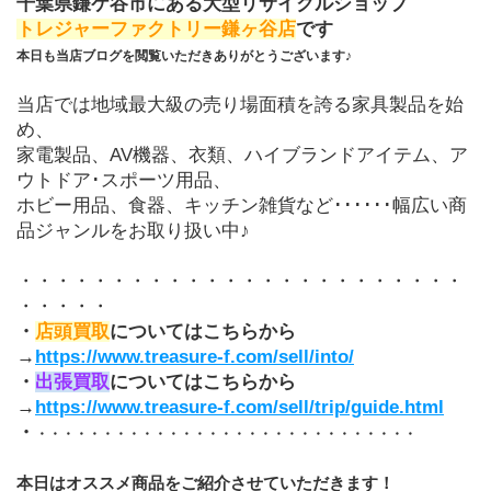
千葉県鎌ケ谷市にある大型リサイクルショップ
トレジャーファクトリー鎌ヶ谷店
です
本日も当店ブログを閲覧いただきありがとうございます♪
当店では地域最大級の売り場面積を誇る家具製品を始
め、
家電製品、AV機器、衣類、ハイブランドアイテム、ア
ウトドア･スポーツ用品、
ホビー用品、食器、キッチン雑貨など･･････幅広い商
品ジャンルをお取り扱い中♪
・・・・・・・・・・・・・・・・・・・・・・・・
・・・・・
・
店頭買取
についてはこちらから
→
https://www.treasure-f.com/sell/into/
・
出張買取
についてはこちらから
→
https://www.treasure-f.com/sell/trip/guide.html
・
・・・・・・・・・・・・・・・・・・・・・・・・・・・・・
本日はオススメ商品をご紹介させていただきます！