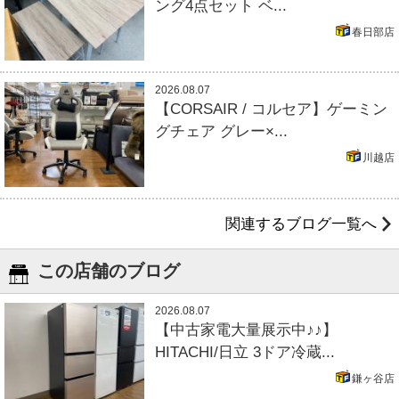
ング4点セット ベ...
春日部店
2026.08.07
【CORSAIR / コルセア】ゲーミン
グチェア グレー×...
川越店
関連するブログ一覧へ
この店舗のブログ
2026.08.07
【中古家電大量展示中♪♪】
HITACHI/日立 3ドア冷蔵...
鎌ヶ谷店