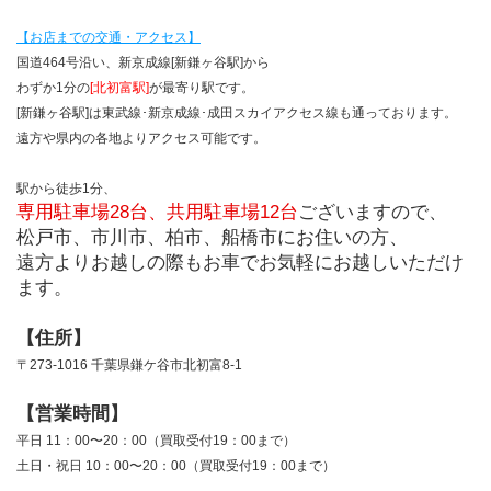
【お店までの交通・アクセス】
国道464号沿い、新京成線[新鎌ヶ谷駅]から
わずか1分の
[北初富駅]
が最寄り駅です。
[新鎌ヶ谷駅]は東武線･新京成線･成田スカイアクセス線も通っております。
遠方や県内の各地よりアクセス可能です。
駅から徒歩1分、
専用駐車場28台、共用駐車場12台
ございますので、
松戸市、市川市、柏市、船橋市にお住いの方、
遠方よりお越しの際もお車でお気軽にお越しいただけ
ます。
【住所】
〒273-1016 千葉県鎌ケ谷市北初富8-1
【営業時間】
平日 11：00〜20：00（買取受付19：00まで）
土日・祝日 10：00〜20：00（買取受付19：00まで）