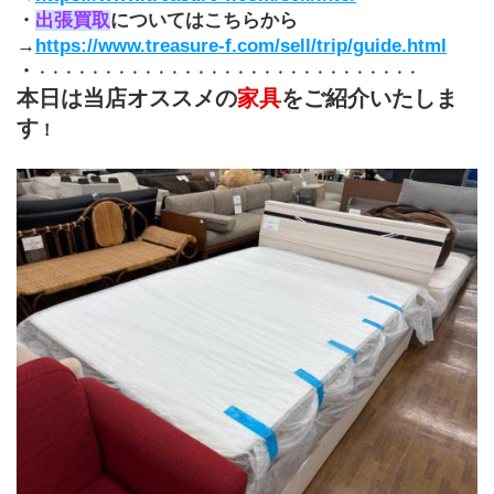
・
出張買取
についてはこちらから
→
https://www.treasure-f.com/sell/trip/guide.html
・
・・・・・・・・・・・・・・・・・・・・・・・・・・・・・
本日は当店オススメの
家具
をご紹介いたしま
す
！