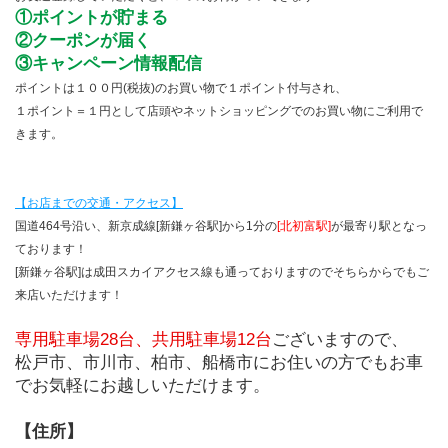
①ポイントが貯まる
②クーポンが届く
③キャンペーン情報配信
ポイントは１００円(税抜)のお買い物で１ポイント付与され、
１ポイント＝１円として店頭やネットショッピングでのお買い物にご利用で
きます。
【お店までの交通・アクセス】
国道464号沿い、新京成線[新鎌ヶ谷駅]から1分の
[北初富駅]
が最寄り駅となっ
ております！
[新鎌ヶ谷駅]は成田スカイアクセス線も通っておりますのでそちらからでもご
来店いただけます！
専用駐車場28台、共用駐車場12台
ございますので、
松戸市、市川市、柏市、船橋市にお住いの方でもお車
でお気軽にお越しいただけます。
【住所】