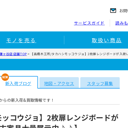
お問
サービスガイド
読み
モノを売る
取扱い商品
ヶ谷店 店舗TOP
>
【高橋木工所/タカハシモッコウジョ】2枚扉レンジボードが入荷
新入荷ブログ
地図・アクセス
スタッフ募集
からの新入荷&買取情報です！
モッコウジョ】2枚扉レンジボードが
古家具大量展示中♪♪】