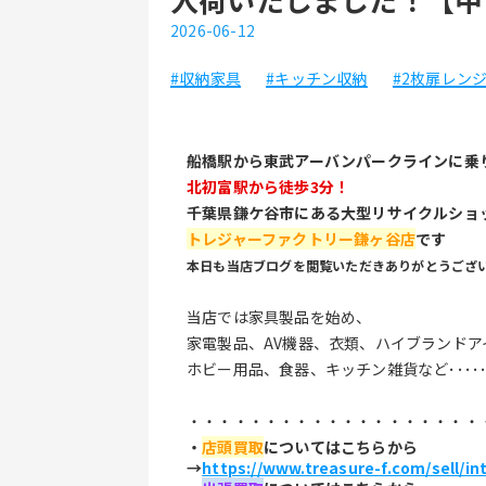
2026-06-12
#収納家具
#キッチン収納
#2枚扉レン
船橋駅から東武アーバンパークラインに乗
北初富駅から徒歩3分！
千葉県鎌ケ谷市にある大型リサイクルショ
トレジャーファクトリー鎌ヶ谷店
です
本日も当店ブログを閲覧いただきありがとうござ
当店では家具製品を始め、
家電製品、AV機器、衣類、ハイブランドア
ホビー用品、食器、キッチン雑貨など････
・・・・・・・・・・・・・・・・・・・
・
店頭買取
についてはこちらから
→
https://www.treasure-f.com/sell/in