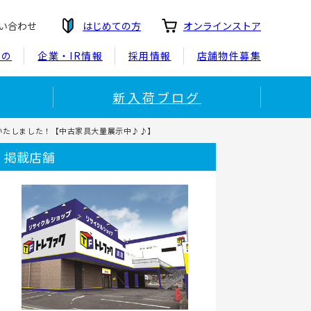
い合わせ
はじめての方
オンラインストア
もの
企業・IR情報
採用情報
店舗物件募集
新入荷ブログ
いたしました！【中古家具大量展示中♪♪】
掲載店舗