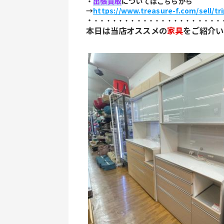
・
出張買取
についてはこちらから
→
https://www.treasure-f.com/sell/tr
・
・・・・・・・・・・・・・・・・・・・・・
本日は当店オススメの
家具
をご紹介い