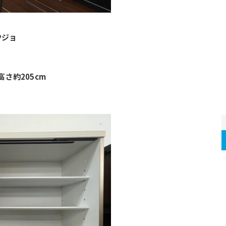
ウジョ
高さ約205cm