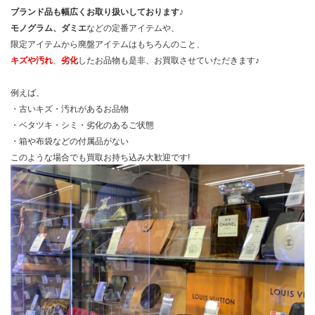
ブランド品も幅広くお取り扱いしております♪
モノグラム、ダミエ
などの定番アイテムや、
限定アイテムから廃盤アイテムはもちろんのこと、
キズや汚れ
、
劣化
したお品物も是非、お買取させていただきます♪
例えば、
・古いキズ・汚れがあるお品物
・ベタツキ・シミ・劣化のあるご状態
・箱や布袋などの付属品がない
このような場合でも買取お持ち込み大歓迎です!