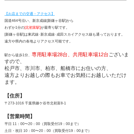
【お店までの交通・アクセス】
国道464号沿い、新京成線[新鎌ヶ谷駅]から
わずか1分の
[北初富駅]
が最寄り駅です。
[新鎌ヶ谷駅]は東武線･新京成線･成田スカイアクセス線も通っております。
遠方や県内の各地よりアクセス可能です。
専用駐車場28台、共用駐車場12台
ございま
駅から徒歩1分、
すので、
松戸市、市川市、柏市、船橋市にお住いの方、
遠方よりお越しの際もお車でお気軽にお越しいただけ
ます。
【住所】
〒273-1016 千葉県鎌ケ谷市北初富8-1
【営業時間】
平日 11：00〜20：00（買取受付19：00まで）
土日・祝日 10：00〜20：00（買取受付19：00まで）