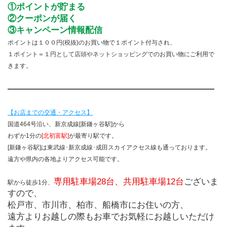
①ポイントが貯まる
②クーポンが届く
③キャンペーン情報配信
ポイントは１００円(税抜)のお買い物で１ポイント付与され、
１ポイント＝１円として店頭やネットショッピングでのお買い物にご利用で
きます。
――――――――――――――――――――――――
【お店までの交通・アクセス】
国道464号沿い、新京成線[新鎌ヶ谷駅]から
わずか1分の
[北初富駅]
が最寄り駅です。
[新鎌ヶ谷駅]は東武線･新京成線･成田スカイアクセス線も通っております。
遠方や県内の各地よりアクセス可能です。
専用駐車場28台、共用駐車場12台
ございま
駅から徒歩1分、
すので、
松戸市、市川市、柏市、船橋市にお住いの方、
遠方よりお越しの際もお車でお気軽にお越しいただけ