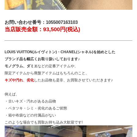
お問い合わせ番号：1055007163103
当店販売金額：93,500円(税込)
LOUIS VUITTON(ルイヴィトン)・CHANEL(シャネル)を始めとした
ブランド品も幅広くお取り扱いしております♪
モノグラム、ダミエ
などの定番アイテムや、
限定アイテムから廃盤アイテムはもちろんのこと、
キズや汚れ
、
劣化
したお品物も是非、お買取させていただきます♪
例えば、
・古いキズ・汚れがあるお品物
・ベタツキ・シミ・劣化のあるご状態
・箱や布袋などの付属品がない
このような場合でも買取お持ち込み大歓迎です!