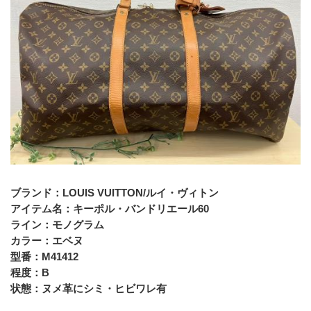
﻿ブランド：LOUIS VUITTON/ルイ・ヴィトン
アイテム名：キーポル・バンドリエール60
ライン：モノグラム
カラー：エベヌ
型番：M41412
程度：B
状態：ヌメ革にシミ・ヒビワレ有