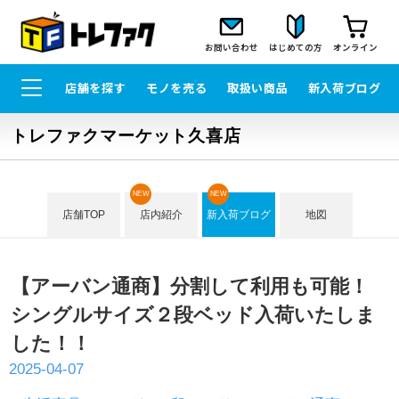
お問い合わせ
はじめての方
オンライン
店舗を探す
モノを売る
取扱い商品
新入荷ブログ
トレファクマーケット久喜店
NEW
NEW
店舗TOP
店内紹介
新入荷ブログ
地図
【アーバン通商】分割して利用も可能！
シングルサイズ２段ベッド入荷いたしま
した！！
2025-04-07