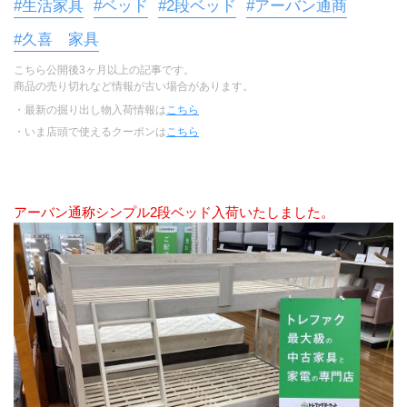
#生活家具
#ベッド
#2段ベッド
#アーバン通商
#久喜 家具
こちら公開後3ヶ月以上の記事です。
商品の売り切れなど情報が古い場合があります。
・最新の掘り出し物入荷情報は
こちら
・いま店頭で使えるクーポンは
こちら
アーバン通称シンプル2段ベッド入荷いたしました。