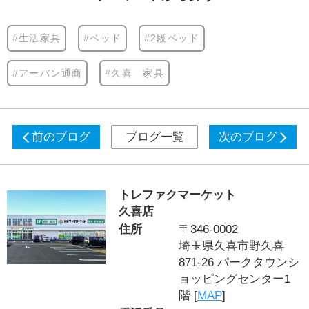
#生活家具
#ベッド
#2段ベッド
#アーバン通商
#久喜 家具
前のブログ
ブログ一覧
次のブログ
トレファクマーケット
久喜店
住所
〒346-0002
埼玉県久喜市野久喜
871-26 パークタウンシ
ョッピングセンター1
階 [
MAP
]