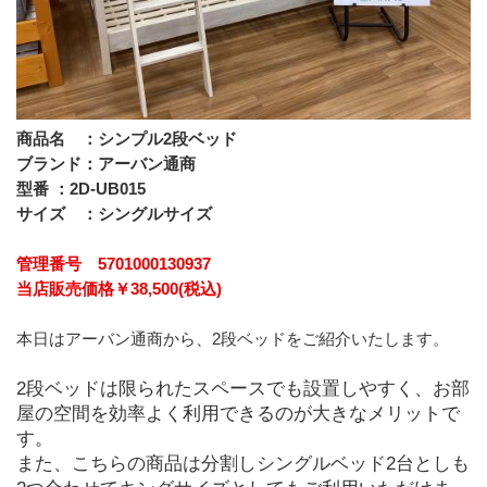
商品名　：シンプル2段ベッド
ブランド：アーバン通商
型番 ：2D-UB015
サイズ　：シングルサイズ
管理番号　5701000130937
当店販売価格￥38,500(税込)
本日はアーバン通商から、2段ベッドをご紹介いたします。
2段ベッドは限られたスペースでも設置しやすく、お部
屋の空間を効率よく利用できるのが大きなメリットで
す。
また、こちらの商品は分割しシングルベッド2台としも