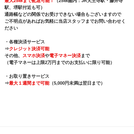
最大25㎞まで配送可能！
（25㎞圏内：JR天王寺駅・藤井寺
駅、堺駅付近も可）︎
通路幅などの関係でお受けできない場合もございますので
ご不明点があればお気軽に当店スタッフまでお問い合わせく
ださい
・各種決済サービス
⇒
クレジット決済可能
その他、
スマホ決済
や
電子マネー決済
まで
（電子マネーは上限2万円までのお支払いに限り可能）
・お取り置きサービス
⇒
最大１週間まで可能
（5,000円未満は翌日まで）