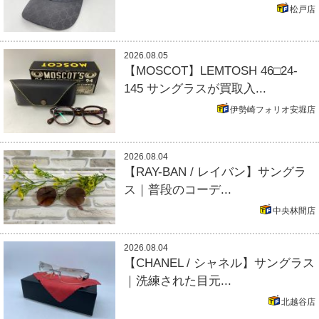
松戸店
2026.08.05
【MOSCOT】LEMTOSH 46□24-
145 サングラスが買取入...
伊勢崎フォリオ安堀店
2026.08.04
【RAY-BAN / レイバン】サングラ
ス｜普段のコーデ...
中央林間店
2026.08.04
【CHANEL / シャネル】サングラス
｜洗練された目元...
北越谷店