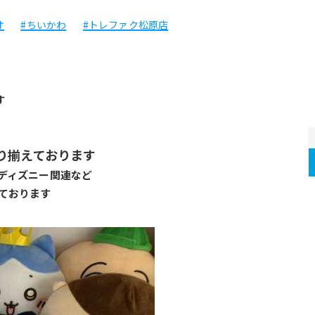
オ
#ちいかわ
#トレファク松原店
す
り揃えております
ディズニー関連など
ております